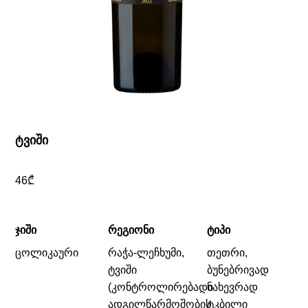
ᲢᲕᲘᲨᲘ
46
₾
ᲯᲘᲨᲘ
ᲠᲔᲒᲘᲝᲜᲘ
ᲢᲘᲞᲘ
ცოლიკაური
რაჭა-ლეჩხუმი,
თეთრი,
ტვიში
ბუნებრივად
(კონტროლირებადი
ნახევრად
ადგილწარმოშობის
ტკბილი